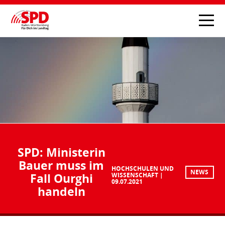
SPD: Ministerin
Bauer muss im
HOCHSCHULEN UND
NEWS
Fall Ourghi
WISSENSCHAFT
09.07.2021
handeln