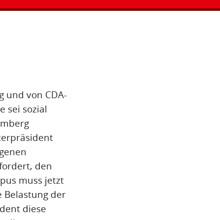
rg und von CDA-
 sei sozial
temberg
terpräsident
igenen
fordert, den
pus muss jetzt
e Belastung der
ident diese