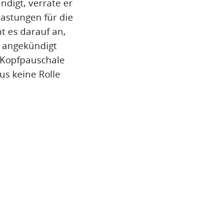
digt, verrate er
lastungen für die
t es darauf an,
t angekündigt
r Kopfpauschale
us keine Rolle