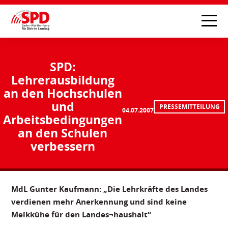
SPD:
Lehrerausbildung
an den Hochschulen
und
PRESSEMITTEILUNG
04.07.2007
Arbeitsbedingungen
an den Schulen
verbessern
MdL Gunter Kaufmann: „Die Lehrkräfte des Landes
verdienen mehr Anerkennung und sind keine
Melkkühe für den Landes¬haushalt“