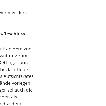
, wenn er dem
o-Beschluss
itik an dem von
sstiftung zum
ettinger unter
heck in Höhe
s Aufsichtsrates
tände vorlegen
ger sei auch die
aden als
Land zudem