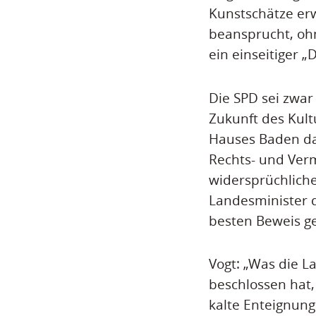
Kunstschätze erw
beansprucht, ohn
ein einseitiger „D
Die SPD sei zwar
Zukunft des Kult
Hauses Baden da
Rechts- und Verm
widersprüchliche
Landesminister d
besten Beweis gel
Vogt: „Was die L
beschlossen hat,
kalte Enteignun