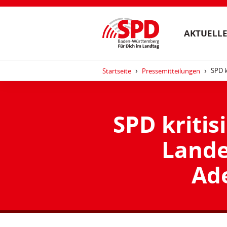
AKTUELLE
SPD k
Startseite
Pressemitteilungen
SPD kritis
Lande
Ad