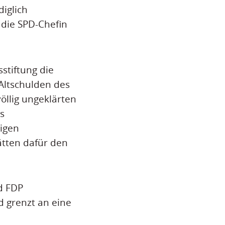
iglich
 die SPD-Chefin
stiftung die
 Altschulden des
llig ungeklärten
s
digen
ätten dafür den
d FDP
d grenzt an eine