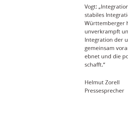
Vogt: „Integrati
stabiles Integr
Württemberger h
unverkrampft und 
Integration der
gemeinsam voran
ebnet und die po
schafft.“
Helmut Zorell
Pressesprecher