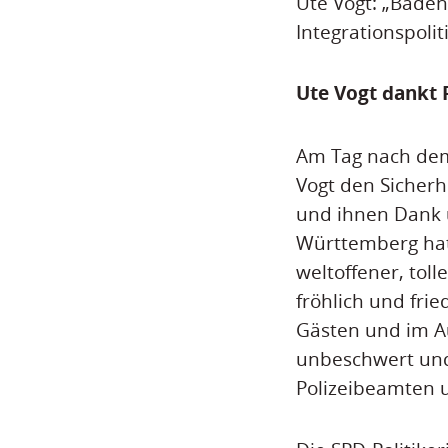
Ute Vogt: „Baden
Integrationspolit
Ute Vogt dankt 
Am Tag nach dem
Vogt den Sicherh
und ihnen Dank 
Württemberg hat 
weltoffener, toll
fröhlich und fri
Gästen und im Au
unbeschwert und 
Polizeibeamten u