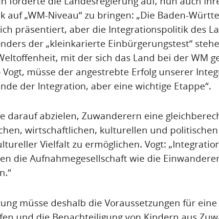
rin forderte die Landesregierung auf, nun auch ihr
tik auf „WM-Niveau“ zu bringen: „Die Baden-Würt
ich präsentiert, aber die Integrationspolitik des L
sonders der „kleinkarierte Einbürgerungstest“ steh
Weltoffenheit, mit der sich das Land bei der WM g
 Vogt, müsse der angestrebte Erfolg unserer Integr
Ende der Integration, aber eine wichtige Etappe“.
e darauf abzielen, Zuwanderern eine gleichberech
chen, wirtschaftlichen, kulturellen und politische
tureller Vielfalt zu ermöglichen. Vogt: „Integration
en die Aufnahmegesellschaft wie die Einwanderer
n.“
rung müsse deshalb die Voraussetzungen für eine
ffen und die Benachteiligung von Kindern aus Zu