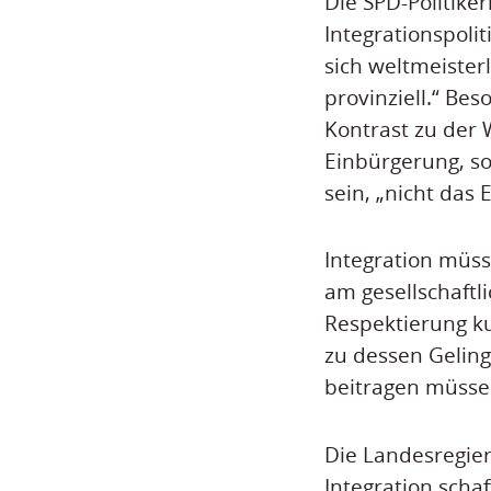
Die SPD-Politike
Integrationspoli
sich weltmeisterl
provinziell.“ Be
Kontrast zu der 
Einbürgerung, so
sein, „nicht das 
Integration müss
am gesellschaftli
Respektierung kul
zu dessen Geling
beitragen müsse
Die Landesregie
Integration scha