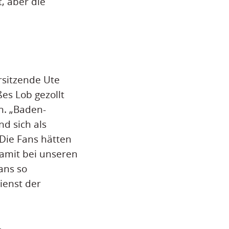
, aber die
rsitzende Ute
es Lob gezollt
n. „Baden-
d sich als
 Die Fans hätten
damit bei unseren
ans so
ienst der