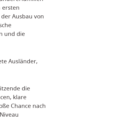
 ersten
e, der Ausbau von
sche
on und die
ete Ausländer,
itzende die
ncen, klare
große Chance nach
-Niveau