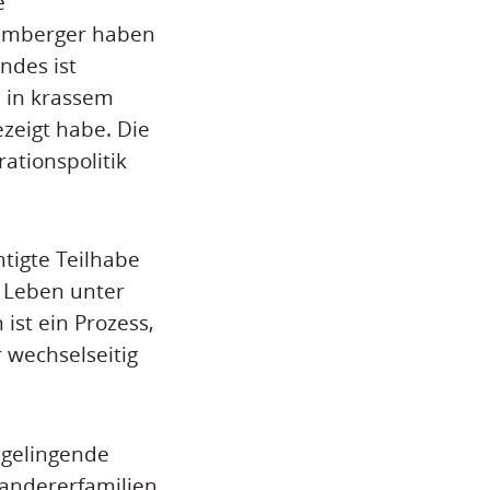
e
temberger haben
andes ist
e in krassem
ezeigt habe. Die
ationspolitik
tigte Teilhabe
n Leben unter
 ist ein Prozess,
 wechselseitig
 gelingende
wandererfamilien