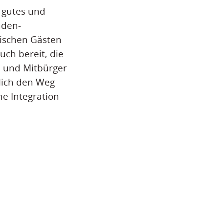
n gutes und
aden-
dischen Gästen
uch bereit, die
n und Mitbürger
lich den Weg
e Integration