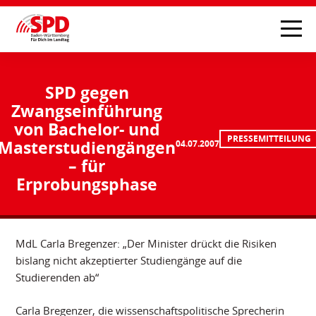
SPD gegen
Zwangseinführung
von Bachelor- und
PRESSEMITTEILUNG
Masterstudiengängen
04.07.2007
– für
Erprobungsphase
MdL Carla Bregenzer: „Der Minister drückt die Risiken
bislang nicht akzeptierter Studiengänge auf die
Studierenden ab“
Carla Bregenzer, die wissenschaftspolitische Sprecherin