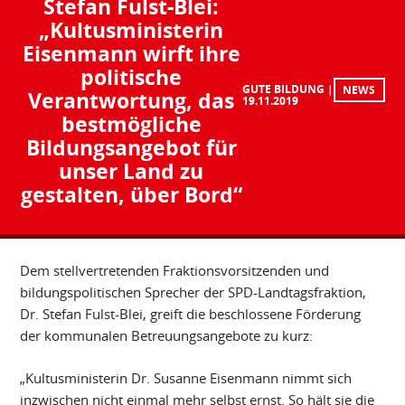
Stefan Fulst-Blei:
„Kultusministerin
Eisenmann wirft ihre
politische
GUTE BILDUNG
NEWS
Verantwortung, das
19.11.2019
bestmögliche
Bildungsangebot für
unser Land zu
gestalten, über Bord“
Dem stellvertretenden Fraktionsvorsitzenden und
bildungspolitischen Sprecher der SPD-Landtagsfraktion,
Dr. Stefan Fulst-Blei, greift die beschlossene Förderung
der kommunalen Betreuungsangebote zu kurz:
„Kultusministerin Dr. Susanne Eisenmann nimmt sich
inzwischen nicht einmal mehr selbst ernst. So hält sie die