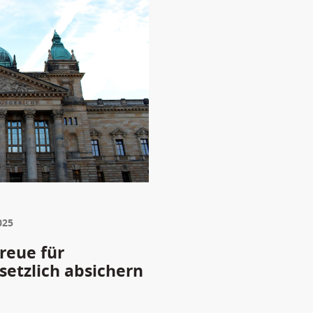
025
reue für
etzlich absichern