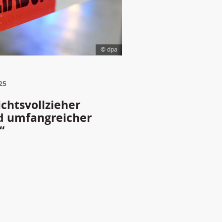
© dpa
25
chtsvollzieher
d umfangreicher
“