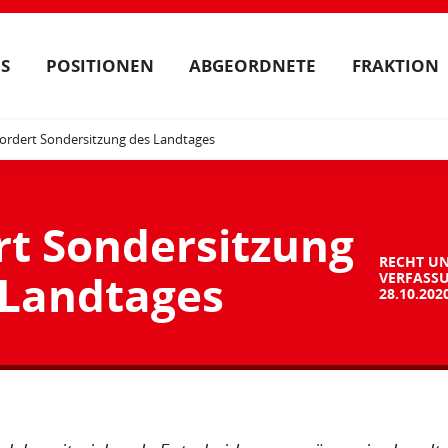
S
POSITIONEN
ABGEORDNETE
FRAKTION
ordert Sondersitzung des Landtages
rt Sondersitzung
RECHT U
 Landtages
VERFASS
28.10.202