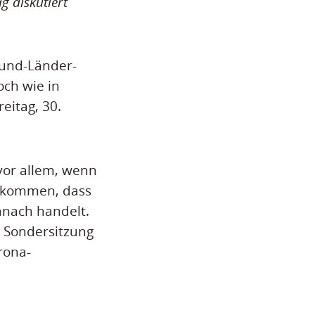
 diskutiert
Bund-Länder-
och wie in
eitag, 30.
vor allem, wenn
 gekommen, dass
anach handelt.
e Sondersitzung
rona-