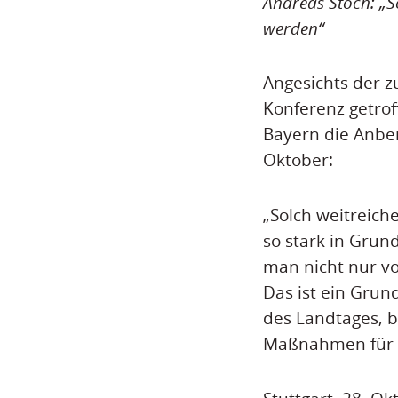
Andreas Stoch: „S
werden“
Angesichts der 
Konferenz getrof
Bayern die Anber
Oktober:
„Solch weitreich
so stark in Grun
man nicht nur vo
Das ist ein Grun
des Landtages, b
Maßnahmen für 