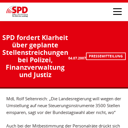
SPD fordert Klarheit
über geplante
Stellenstreichungen
PRESSEMITTEILUNG
bei Polizei,
04.07.2007
Finanzverwaltung
und Justiz
MdL Rolf Seltenreich: „Die Landesregierung will wegen der
Umstellung auf neue Steuerungsinstrumente 3500 Stellen
einsparen, sagt vor der Bundestagswahl aber nicht, wo“
Auch bei der Mitbestimmung der Personalräte drückt sich