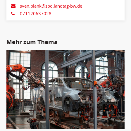
sven.plank@spd.landtag-bw.de
071120637028
Mehr zum Thema