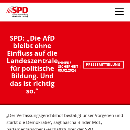
SPD: „Die AfD
bleibt ohne
Einfluss auf die
Landeszentrale
INNERE
PRESSEMITTEILUNG
für politische
SICHERHEIT
05.02.2024
Bildung. Und
das ist richtig
so.“
„Der Verfassungsgerichtshof bestätigt unser Vorgehen und
stärkt die Demokratie“, sagt Sascha Binder MdL,
parlamentarischer Geschäftsführer der SPD-