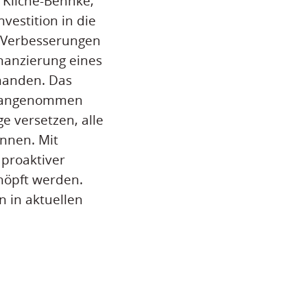
 Kliche-Behnke,
vestition in die
e Verbesserungen
inanzierung eines
manden. Das
ch angenommen
 versetzen, alle
önnen. Mit
proaktiver
höpft werden.
 in aktuellen