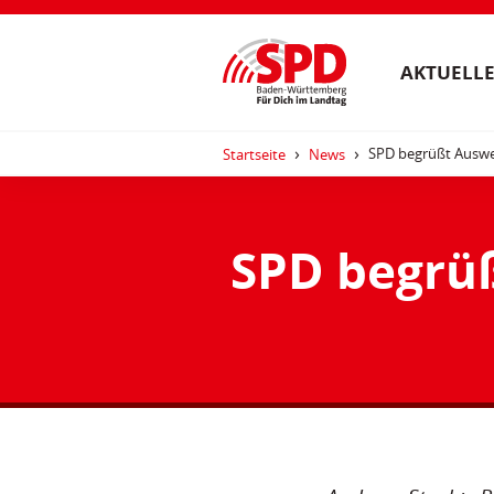
AKTUELLE
SPD begrüßt Auswe
Startseite
News
SPD begrü