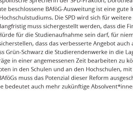
spolitische Sprecherin der SPD-Fraktion, Dorothea
ute beschlossene BAföG-Ausweitung ist eine gute In
s Hochschulstudiums. Die SPD wird sich für weiter
langfristig muss sichergestellt werden, dass die F
Hürde für die Studienaufnahme sein darf, für nie
 sicherstellen, dass das verbesserte Angebot au
 Grün-Schwarz die Studierendenwerke in die Lage
räge in einer angemessenen Zeit bearbeiten zu k
ten in den Schulen und an den Hochschulen, mit 
AföGs muss das Potenzial dieser Reform ausgesc
e bedeutet auch mehr zukünftige Absolvent*innen