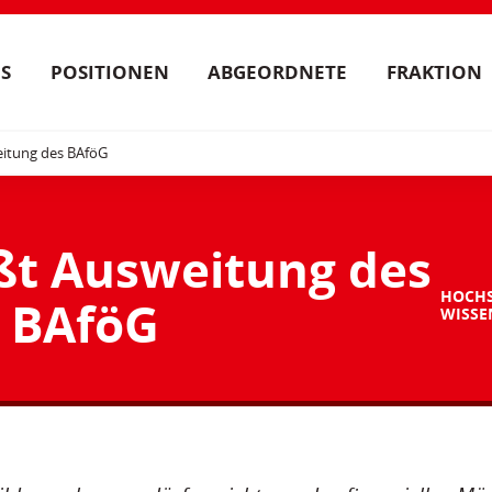
S
POSITIONEN
ABGEORDNETE
FRAKTION
itung des BAföG
ßt Ausweitung des
HOCH
BAföG
WISSE