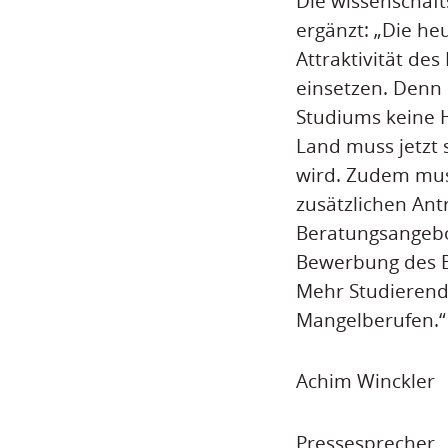
Die wissenschaft
ergänzt: „Die he
Attraktivität de
einsetzen. Denn 
Studiums keine 
Land muss jetzt
wird. Zudem muss
zusätzlichen Ant
Beratungsangebo
Bewerbung des B
Mehr Studierend
Mangelberufen.“
Achim Winckler
Pressesprecher