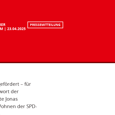
RER
PRESSEMITTEILUNG
UM
23.04.2025
fördert – für
wort der
te Jonas
 Wohnen der SPD-
.