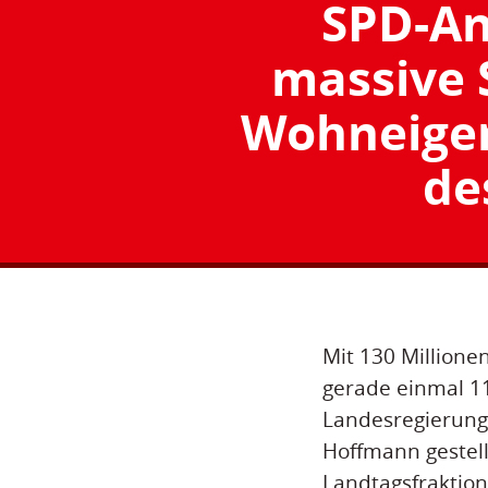
SPD-An
massive 
Wohneige
de
Mit 130 Millione
gerade einmal 11
Landesregierung
Hoffmann gestel
Landtagsfraktion 