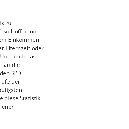
is zu
, so Hoffmann.
einem Einkommen
r Elternzeit oder
. Und auch das
 man die
 den SPD-
rufe der
äufigsten
 diese Statistik
diener