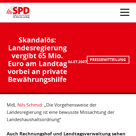
Skandalös:
Landesregierung
vergibt 65 Mio.
PRESSEMITTEILUNG
Euro am Landtag
04.07.2007
vorbei an private
Bewährungshilfe
MdL
Nils Schmid
: „Die Vorgehensweise der
Landesregierung ist eine bewusste Missachtung der
Landeshaushaltsordnung“
Auch Rechnungshof und Landtagsverwaltung sehen