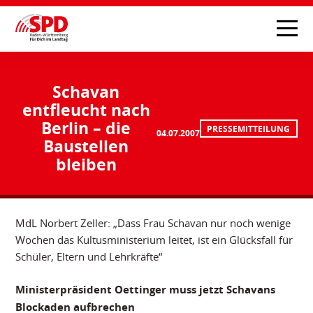
Schavan
entfleucht nach
Berlin – die
PRESSEMITTEILUNG
04.07.2007
Baustellen
bleiben
MdL Norbert Zeller: „Dass Frau Schavan nur noch wenige
Wochen das Kultusministerium leitet, ist ein Glücksfall für
Schüler, Eltern und Lehrkräfte“
Ministerpräsident Oettinger muss jetzt Schavans
Blockaden aufbrechen