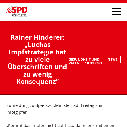
Rainer Hinderer:
„Luchas
Impfstrategie hat
zu viele
GESUNDHEIT UND
NEWS
PFLEGE
10.04.2021
Überschriften und
zu wenig
Konsequenz“
Zumeldung zu dpa/lsw: „Minister lädt Freitag zum
Impfgipfel“
„Kommt das Impfen nicht auf Trab, dann lenk mit einem