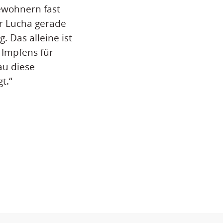
ewohnern fast
r Lucha gerade
g. Das alleine ist
 Impfens für
au diese
t.“