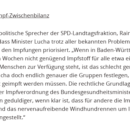
mpf-Zwischenbilanz
olitische Sprecher der SPD-Landtagsfraktion, Rai
f, dass Minister Lucha trotz aller bekannten Probl
ei den Impfungen priorisiert. „Wenn in Baden-Wür
chen nicht genügend Impfstoff für alle etwa ein
Menschen zur Verfügung steht, ist das schlecht g
Lucha doch endlich genauer die Gruppen festlegen,
 geimpft werden müssen. Die rechtliche Grundlag
er Impfverordnung des Bundesgesundheitsministe
geduldiger, wenn klar ist, dass für andere die I
. Und das nervenaufreibende Windhundrennen um 
gestellt.“