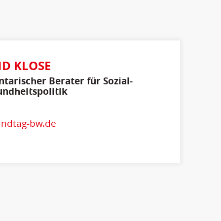
D KLOSE
tarischer Berater für Sozial-
ndheitspolitik
andtag-bw.de