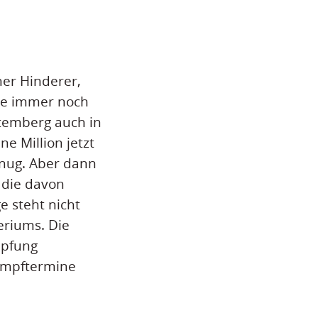
ner Hinderer,
eme immer noch
ttemberg auch in
e Million jetzt
enug. Aber dann
 die davon
e steht nicht
riums. Die
mpfung
Impftermine