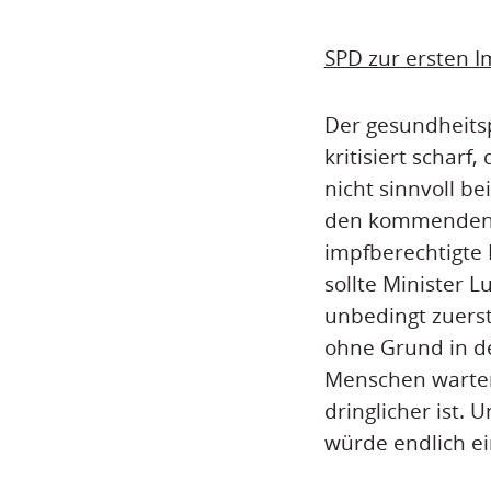
SPD zur ersten I
Der gesundheitsp
kritisiert schar
nicht sinnvoll b
den kommenden Wo
impfberechtigte 
sollte Minister 
unbedingt zuerst
ohne Grund in d
Menschen warten 
dringlicher ist
würde endlich ein