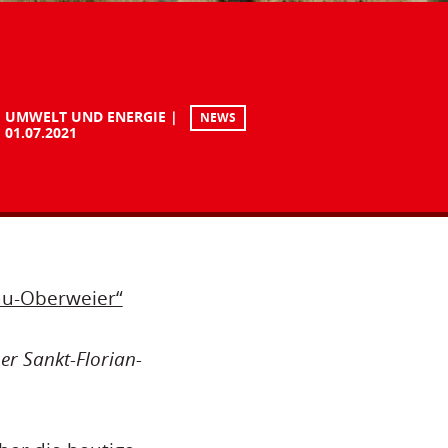
UMWELT UND ENERGIE
NEWS
01.07.2021
au-Oberweier“
er Sankt-Florian-