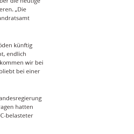
ber die heutige
eren. „Die
Landratsamt
öden künftig
t, endlich
g kommen wir bei
liebt bei einer
Landesregierung
ragen hatten
C-belasteter