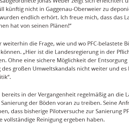
abgeordnete Jonas Weber zeigt sich erleichtert ü
l künftig nicht in Gaggenau-Oberweier zu deponi
 wurden endlich erhört. Ich freue mich, dass das 
n hat von seinen Plänen!“
r weiterhin die Frage, wie und wo PFC-belastete B
önnen. „Hier ist die Landesregierung in der Pflich
fen. Ohne eine sichere Möglichkeit der Entsorgun
 des großen Umweltskandals nicht weiter und es b
tik“.
 bereits in der Vergangenheit regelmäßig an die 
Sanierung der Böden voran zu treiben. Seine Anf
en, dass bisherige Pilotversuche zur Sanierung PF
e vollständige Reinigung ergeben haben.