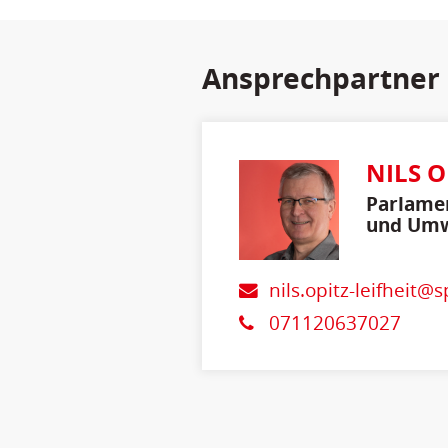
Ansprechpartner
NILS O
Parlamen
und Umw
Verbrau
nils.opitz-leifheit@
071120637027