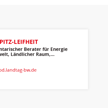
PITZ-LEIFHEIT
tarischer Berater für Energie
elt, Ländlicher Raum,
cherschutz
spd.landtag-bw.de