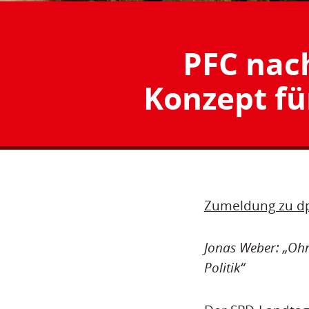
PFC nach
Konzept fü
Zumeldung zu dpa
Jonas Weber: „Ohne
Politik“