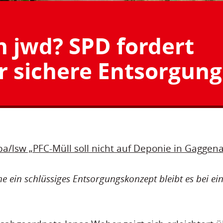
 jwd? SPD fordert
r sichere Entsorgung
/lsw „PFC-Müll soll nicht auf Deponie in Gaggen
 ein schlüssiges Entsorgungskonzept bleibt es bei ein