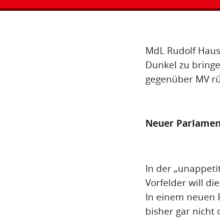
MdL Rudolf Hausm
Dunkel zu bring
gegenüber MV rü
Neuer Parlamen
In der „unappeti
Vorfelder will d
In einem neuen P
bisher gar nich