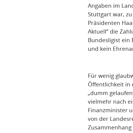
Angaben im Land
Stuttgart war, z
Präsidenten Haas
Aktuell“ die Zah
Bundesligist ein
und kein Ehrena
Für wenig glaub
Öffentlichkeit i
„dumm gelaufen“
vielmehr nach ei
Finanzminister u
von der Landesre
Zusammenhang mi