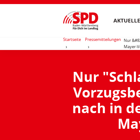
AKTUELLE
Startseite
Pressemitteilungen
Nur &#82
Mayer-Vo
Nur "Schl
Vorzugsb
nach in d
May