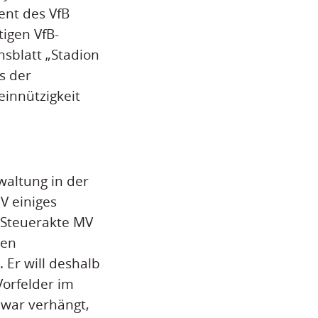
nt des VfB
igen VfB-
nsblatt „Stadion
s der
einnützigkeit
altung in der
V einiges
 Steuerakte MV
ren
 Er will deshalb
Vorfelder im
war verhängt,