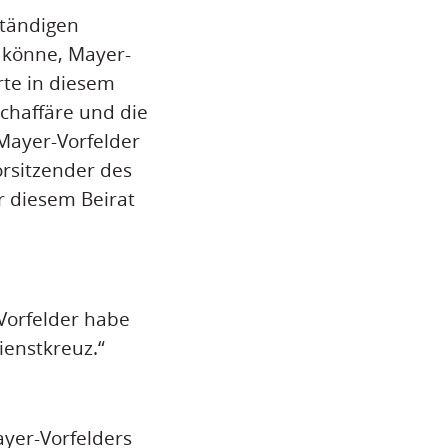
ständigen
 könne, Mayer-
erte in diesem
chaffäre und die
Mayer-Vorfelder
orsitzender des
r diesem Beirat
Vorfelder habe
enstkreuz.“
yer-Vorfelders