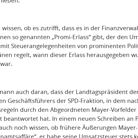
hieben.
 wissen, ob es zutrifft, dass es in der Finanzverw
nen so genannten „Promi-Erlass“ gibt, der den U
mit Steuerangelegenheiten von prominenten Poli
tänen regelt, wann dieser Erlass herausgegeben 
 war.
mann auch daran, dass der Landtagspräsident den
n Geschäftsführers der SPD-Fraktion, in dem nac
sregeln durch den Abgeordneten Mayer-Vorfelder 
 beantwortet hat. In einem neuen Schreiben an P
 auch noch wissen, ob frühere Äußerungen Mayer-
namtsaffäre“, er habe seine Umsatzsteuer stets ko