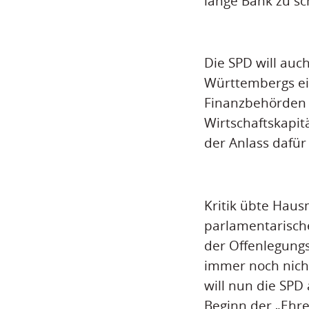
lange Bank zu sc
Die SPD will auch
Württembergs ei
Finanzbehörden 
Wirtschaftskapi
der Anlass dafür
Kritik übte Haus
parlamentarische
der Offenlegung
immer noch nicht
will nun die SPD
Beginn der „Ehre