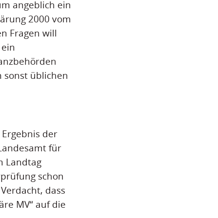
um angeblich ein
klärung 2000 vom
n Fragen will
 ein
nanzbehörden
 sonst üblichen
 Ergebnis der
Landesamt für
m Landtag
rprüfung schon
 Verdacht, dass
äre MV“ auf die