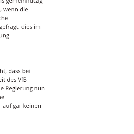
als gemeinnützig
, wenn die
che
efragt, dies im
rung
t, dass bei
it des VfB
die Regierung nun
ne
 auf gar keinen