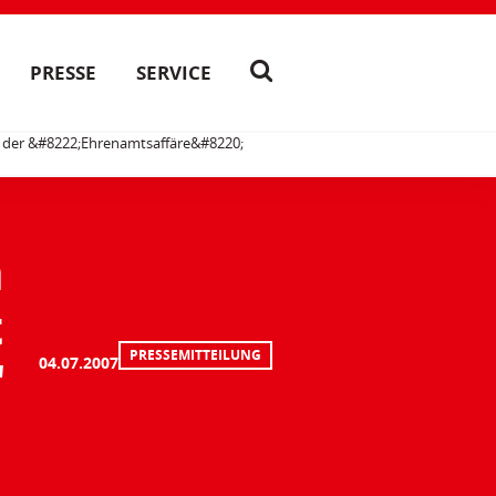
PRESSE
SERVICE
 der &#8222;Ehrenamtsaffäre&#8220;
h
t
PRESSEMITTEILUNG
"
04.07.2007