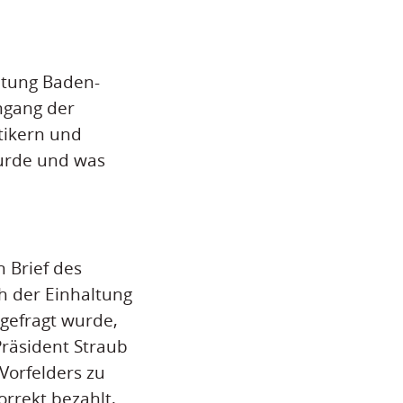
altung Baden-
mgang der
tikern und
wurde und was
 Brief des
h der Einhaltung
gefragt wurde,
räsident Straub
Vorfelders zu
rrekt bezahlt,