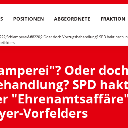
S
POSITIONEN
ABGEORDNETE
FRAKTION
22;Schlamperei&#8220;? Oder doch Vorzugsbehandlung? SPD hakt nach in
rfelders
amperei"? Oder doc
ehandlung? SPD hak
er "Ehrenamtsaffäre
er-Vorfelders