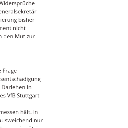
 Widersprüche
eneralsekretär
ierung bisher
ment nicht
h den Mut zur
e Frage
dsentschädigung
 Darlehen in
s VfB Stuttgart
essen hält. In
 ausweichend nur