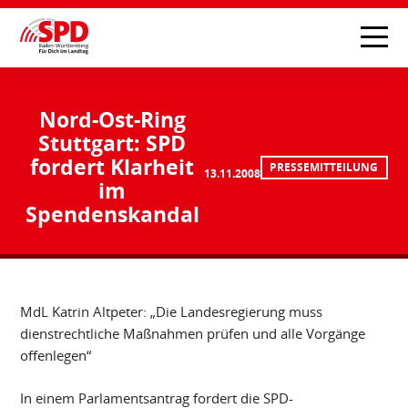
Nord-Ost-Ring
Stuttgart: SPD
fordert Klarheit
PRESSEMITTEILUNG
13.11.2008
im
Spendenskandal
MdL Katrin Altpeter: „Die Landesregierung muss
dienstrechtliche Maßnahmen prüfen und alle Vorgänge
offenlegen“
In einem Parlamentsantrag fordert die SPD-