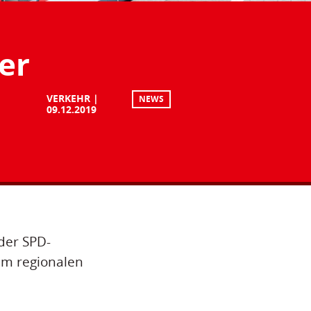
er
VERKEHR
NEWS
09.12.2019
der SPD-
im regionalen