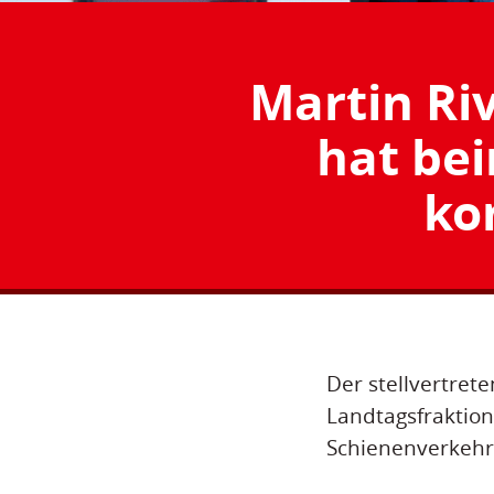
Martin Ri
hat be
ko
Der stellvertret
Landtagsfraktion
Schienenverkehr