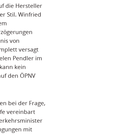
f die Hersteller
r Stil. Winfried
nem
erzögerungen
dnis von
mplett versagt
ielen Pendler im
 kann kein
auf den ÖPNV
en bei der Frage,
fe vereinbart
Verkehrsminister
ingungen mit