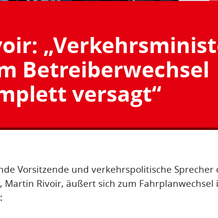
voir: „Verkehrsminist
im Betreiberwechsel
mplett versagt“
ende Vorsitzende und verkehrspolitische Sprecher 
, Martin Rivoir, äußert sich zum Fahrplanwechsel 
: