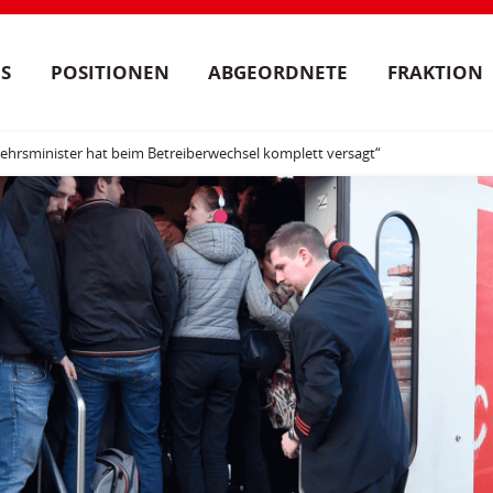
S
POSITIONEN
ABGEORDNETE
FRAKTION
rkehrsminister hat beim Betreiberwechsel komplett versagt“