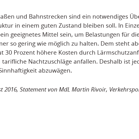
traßen und Bahnstrecken sind ein notwendiges Übe
uktur in einem guten Zustand bleiben soll. In Einz
ein geeignetes Mittel sein, um Belastungen für di
er so gering wie möglich zu halten. Dem steht a
ut 30 Prozent höhere Kosten durch Lärmschutzan
arifliche Nachtzuschläge anfallen. Deshalb ist jed
Sinnhaftigkeit abzuwägen.
st 2016, Statement von MdL Martin Rivoir, Verkehrspol