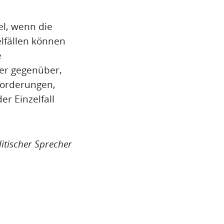
l, wenn die
elfällen können
e
ber gegenüber,
forderungen,
er Einzelfall
itischer Sprecher