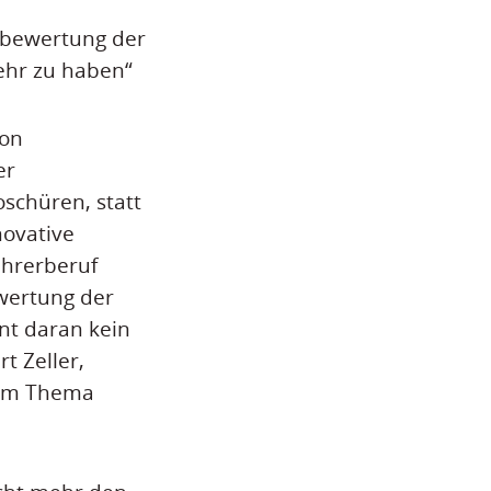
ubewertung der
mehr zu haben“
von
er
oschüren, statt
novative
ehrerberuf
wertung der
int daran kein
t Zeller,
eim Thema