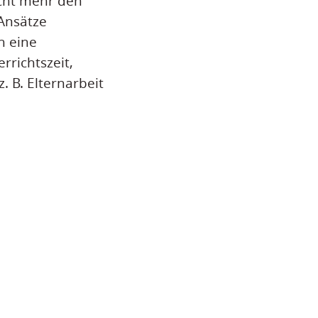
cht mehr den
Ansätze
h eine
rrichtszeit,
. B. Elternarbeit