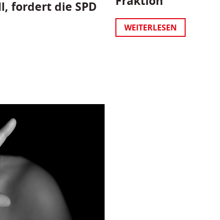
Fraktion
l, fordert die SPD
WEITERLESEN