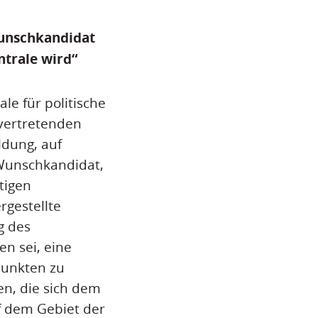
Wunschkandidat
ntrale wird“
le für politische
lvertretenden
ldung, auf
 Wunschkandidat,
tigen
rgestellte
g des
n sei, eine
punkten zu
en, die sich dem
f dem Gebiet der