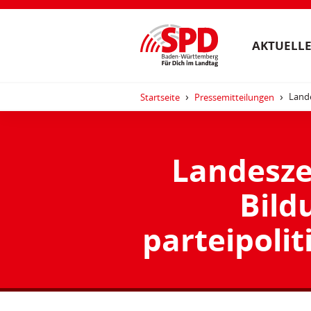
AKTUELLE
Lande
Startseite
Pressemitteilungen
Landeszen
Bild
parteipoli