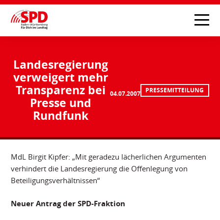
Landesregierung
verweigert mehr
Transparenz bei
PRESSEMITTEILUNG
04.07.2007
Presse und
Rundfunk
MdL Birgit Kipfer: „Mit geradezu lächerlichen Argumenten
verhindert die Landesregierung die Offenlegung von
Beteiligungsverhältnissen“
Neuer Antrag der SPD-Fraktion