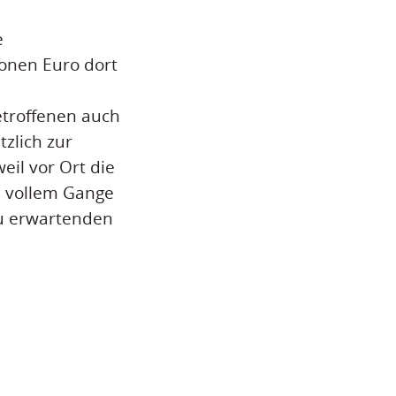
e
onen Euro dort
troffenen auch
tzlich zur
eil vor Ort die
n vollem Gange
zu erwartenden