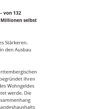
– von 132
 Millionen selbst
s Stärkeren.
 in den Ausbau
ürttembergischen
begründet ihren
 des Wohngeldes
tet werde. Die
 Zusammenhang
 Landeshaushalts