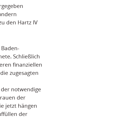
ergegeben
sondern
zu den Hartz IV
n Baden-
te. Schließlich
ren finanziellen
 die zugesagten
h der notwendige
trauen der
e jetzt hängen
ffüllen der