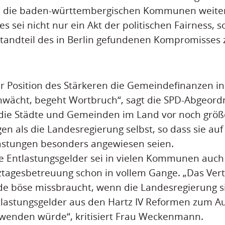
an die baden-württembergischen Kommunen weit
s sei nicht nur ein Akt der politischen Fairness, 
tandteil des in Berlin gefundenen Kompromisses 
er Position des Stärkeren die Gemeindefinanzen i
ächt, begeht Wortbruch“, sagt die SPD-Abgeordne
die Städte und Gemeinden im Land vor noch größe
n als die Landesregierung selbst, so dass sie auf
lastungen besonders angewiesen seien.
die Entlastungsgelder sei in vielen Kommunen auc
tagesbetreuung schon in vollem Gange. „Das Ver
böse missbraucht, wenn die Landesregierung si
tlastungsgelder aus den Hartz IV Reformen zum Au
wenden würde“, kritisiert Frau Weckenmann.