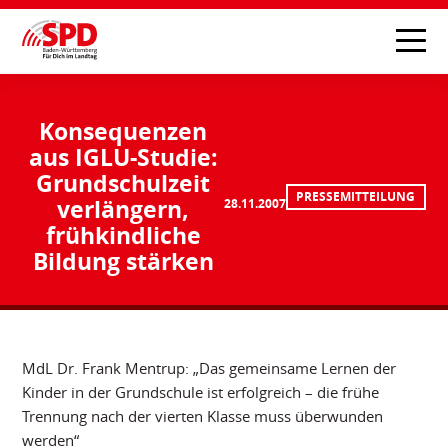
Konsequenzen
aus IGLU-Studie:
Grundschulzeit
PRESSEMITTEILUNG
verlängern,
28.11.2007
frühkindliche
Bildung stärken
MdL Dr. Frank Mentrup: „Das gemeinsame Lernen der
Kinder in der Grundschule ist erfolgreich – die frühe
Trennung nach der vierten Klasse muss überwunden
werden“