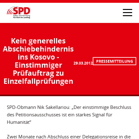
Kein generelles
Abschiebehindernis
ins Kosovo -
PRESSEMITTEILUNG
Einstimmiger
29.03.2012
Prüfauftrag zu
Einzelfallprüfungen
SPD-Obmann Nik Sakellariou: „Der einstimmige Beschluss
des Petitionsausschusses ist ein starkes Signal für
Humanität“
Zwei Monate nach Abschluss einer Delegationsreise in die