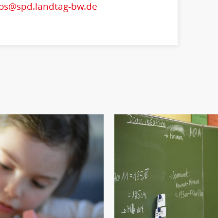
joos@spd.landtag-bw.de