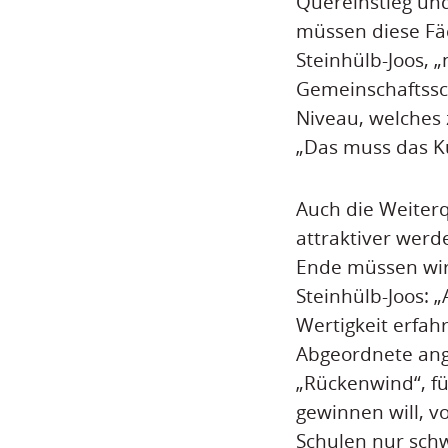
Quereinstieg und
müssen diese Fäc
Steinhülb-Joos, 
Gemeinschaftssch
Niveau, welches z
„Das muss das K
Auch die Weiterq
attraktiver wer
Ende müssen wir 
Steinhülb-Joos: 
Wertigkeit erfah
Abgeordnete ang
„Rückenwind“, fü
gewinnen will, v
Schulen nur schwe