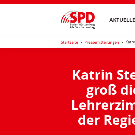
AKTUELLE
Katri
Startseite
Pressemitteilungen
Katrin St
groß di
Lehrerzi
der Regi