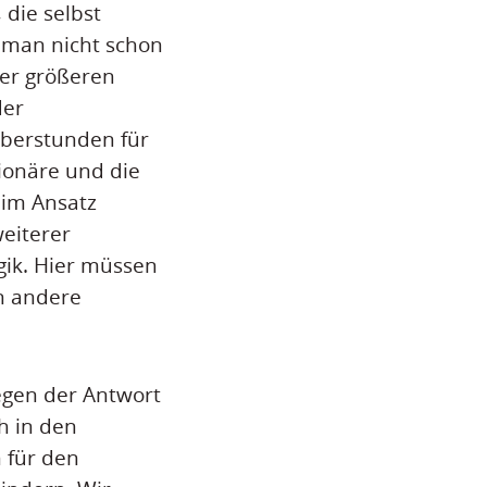
 die selbst
s man nicht schon
mer größeren
der
Überstunden für
ionäre und die
 im Ansatz
weiterer
ik. Hier müssen
n andere
egen der Antwort
h in den
 für den