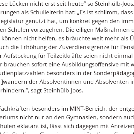
ese Lücken nicht erst seit heute“ so Steinhülb-Joos,
rungen als Schulleiterin hat: „Es ist schlimm, das
Legislatur genutzt hat, um konkret gegen den im
en Schulen vorzugehen. Die eiligen Maßnahmen 
können nicht helfen, es bräuchte weit mehr als 
uch die Erhöhung der Zuverdienstgrenze für Pens
 Aufstockung für Teilzeitkräfte seien nicht einmal
r brauchen sofort eine Ausbildungsoffensive mit 
udienplatzzahlen besonders in der Sonderpädagog
[1]wandern der Absolventinnen und Absolventen i
hindern.“, sagt Steinhülb-Joos.
Fachkräften besonders im MINT-Bereich, der entg
teriums nicht nur an den Gymnasien, sondern auc
ulen eklatant ist, lässt sich dagegen mit Anreizen