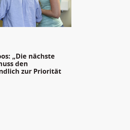
oos: „Die nächste
muss den
lich zur Priorität