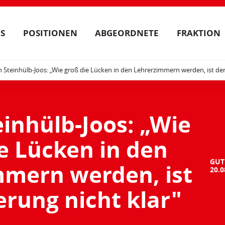
S
POSITIONEN
ABGEORDNETE
FRAKTION
n Steinhülb-Joos: „Wie groß die Lücken in den Lehrerzimmern werden, ist de
einhülb-Joos: „Wie
e Lücken in den
GUT
mmern werden, ist
20.0
erung nicht klar"