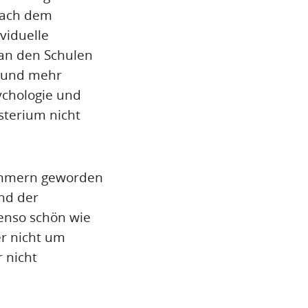
nach dem
ividuelle
g an den Schulen
n und mehr
ychologie und
sterium nicht
zimmern geworden
Und der
benso schön wie
er nicht um
 nicht