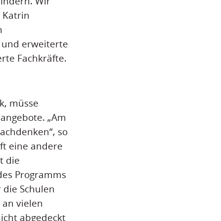
indern. Wir
 Katrin
n
 und erweiterte
erte Fachkräfte.
ik, müsse
nangebote. „Am
nachdenken“, so
ft eine andere
t die
 des Programms
r die Schulen
 an vielen
nicht abgedeckt