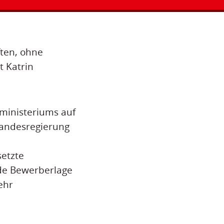
ten, ohne
 Katrin
sministeriums auf
Landesregierung
etzte
nde Bewerberlage
ehr