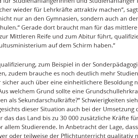
 für Studienanfängerinnen und Studienanfänger l
her wieder für Lehrkräfte attraktiv machen“, sagt
„nicht nur an den Gymnasien, sondern auch an de
ulen.“ Gerade dort braucht man für das mittlere
ur Mittleren Reife und zum Abitur führt, qualifizi
ultusministerium auf dem Schirm haben.“
ualifizierung, zum Beispiel in der Sonderpädagog
den, zudem brauche es noch deutlich mehr Studie
sicher auch über eine einheitlichere Besoldung 
„Aus welchem Grund sollte eine Grundschullehrkra
ren als Sekundarschulkräfte?“ Schwierigkeiten sieh
esichts dieser Situation auch bei der Umsetzung
r das das Land bis zu 30 000 zusätzliche Kräfte fü
or allem Studierende. In Anbetracht der Lage, dass
r oder teilweise der Pflichtunterricht qualitativ 