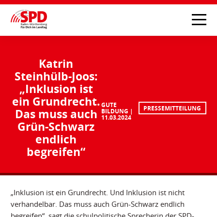
Katrin
Steinhülb-Joos:
„Inklusion ist
ein Grundrecht.
GUTE
PRESSEMITTEILUNG
Das muss auch
BILDUNG
11.03.2024
Grün-Schwarz
endlich
begreifen“
„Inklusion ist ein Grundrecht. Und Inklusion ist nicht
verhandelbar. Das muss auch Grün-Schwarz endlich
begreifen“, sagt die schulpolitische Sprecherin der SPD-