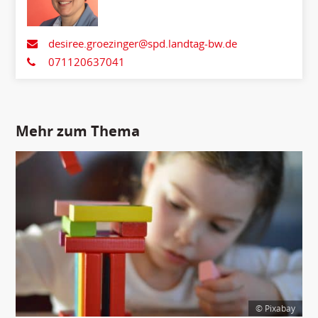
desiree.groezinger@spd.landtag-bw.de
071120637041
Mehr zum Thema
© Pixabay