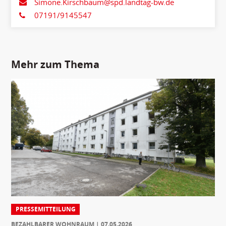
Simone.Kirschbaum@spd.landtag-bw.de
07191/9145547
Mehr zum Thema
PRESSEMITTEILUNG
BEZAHLBARER WOHNRAUM
07.05.2026