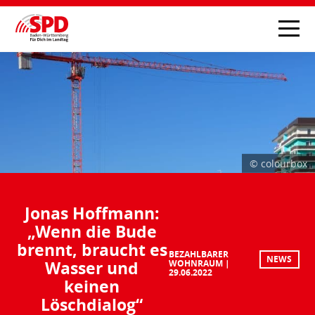
© colourbox
Jonas Hoffmann:
„Wenn die Bude
brennt, braucht es
BEZAHLBARER
NEWS
Wasser und
WOHNRAUM
29.06.2022
keinen
Löschdialog“