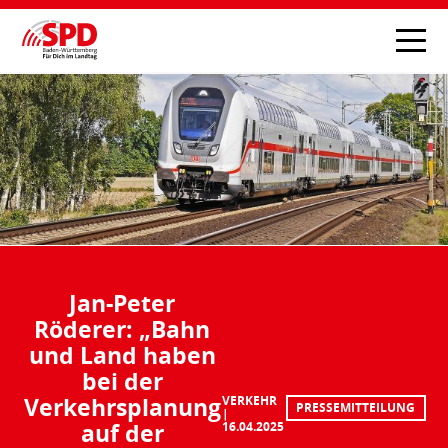
Jan-Peter
Röderer: „Bahn
und Land haben
bei der
Verkehrsplanung
VERKEHR
PRESSEMITTEILUNG
auf der
16.04.2025