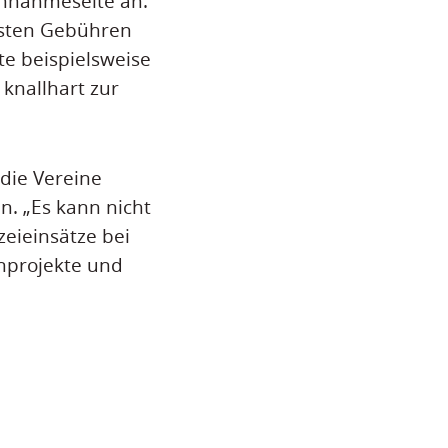
innahmeseite an.
üssten Gebühren
te beispielsweise
 knallhart zur
 die Vereine
en. „Es kann nicht
eieinsätze bei
nprojekte und