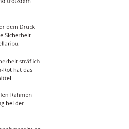
und trotzdem
ter dem Druck
e Sicherheit
llariou.
erheit sträflich
n-Rot hat das
ittel
iellen Rahmen
ng bei der