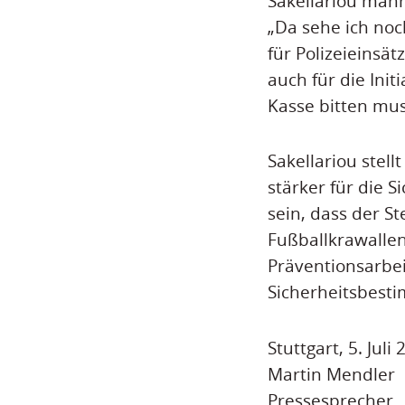
Sakellariou mahn
„Da sehe ich noc
für Polizeieinsä
auch für die Ini
Kasse bitten mus
Sakellariou stell
stärker für die S
sein, dass der S
Fußballkrawalle
Präventionsarbei
Sicherheitsbesti
Stuttgart, 5. Juli
Martin Mendler
Pressesprecher