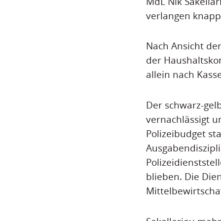
MdL Nik Sakellari
verlangen knappe
Nach Ansicht de
der Haushaltskon
allein nach Kasse
Der schwarz-gelb
vernachlässigt u
Polizeibudget st
Ausgabendiszipli
Polizeidienstste
blieben. Die Die
Mittelbewirtscha