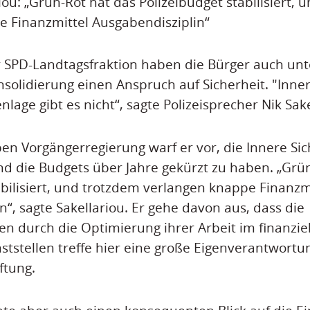
ou: „Grün-Rot hat das Polizeibudget stabilisiert, 
 Finanzmittel Ausgabendisziplin“
r SPD-Landtagsfraktion haben die Bürger auch un
solidierung einen Anspruch auf Sicherheit. "Inner
nlage gibt es nicht“, sagte Polizeisprecher Nik Sake
en Vorgängerregierung warf er vor, die Innere Sich
nd die Budgets über Jahre gekürzt zu haben. „Grü
abilisiert, und trotzdem verlangen knappe Finanzm
n“, sagte Sakellariou. Er gehe davon aus, dass die
llen durch die Optimierung ihrer Arbeit im finanz
nststellen treffe hier eine große Eigenverantwortu
ftung.