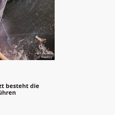
© Pixabay
zt besteht die
ühren