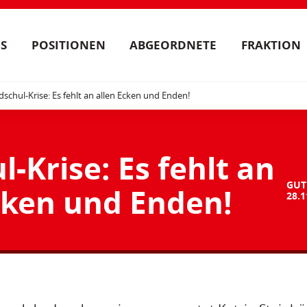
S
POSITIONEN
ABGEORDNETE
FRAKTION
schul-Krise: Es fehlt an allen Ecken und Enden!
-Krise: Es fehlt an
GUT
cken und Enden!
28.1