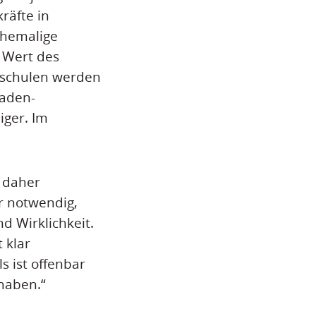
räfte in
ehemalige
 Wert des
dschulen werden
Baden-
iger. Im
t daher
r notwendig,
d Wirklichkeit.
 klar
s ist offenbar
 haben.“