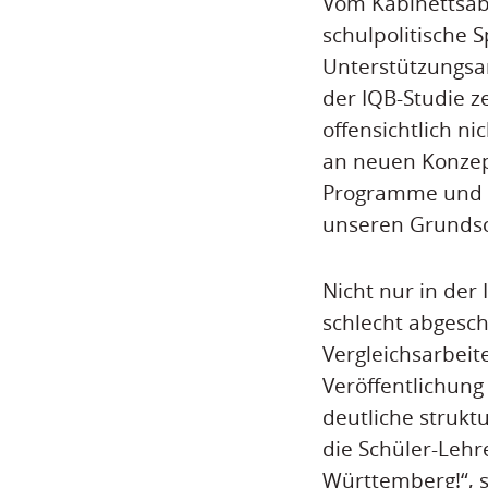
Vom Kabinettsabe
schulpolitische
Unterstützungsan
der IQB-Studie 
offensichtlich n
an neuen Konzep
Programme und an
unseren Grundsc
Nicht nur in de
schlecht abgesch
Vergleichsarbeit
Veröffentlichun
deutliche strukt
die Schüler-Lehr
Württemberg!“, 