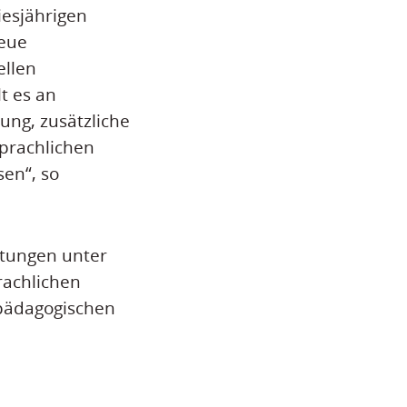
esjährigen
neue
ellen
t es an
ung, zusätzliche
prachlichen
en“, so
atungen unter
rachlichen
 pädagogischen