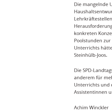
Die mangelnde U
Haushaltsentwurf
Lehrkräftestelle
Herausforderunge
konkreten Konzep
Poolstunden zur
Unterrichts hätt
Steinhülb-Joos.
Die SPD-Landtags
anderem für meh
Unterrichts und 
Assistentinnen u
Achim Winckler