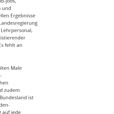
b-Joos,
n und
llen Ergebnisse
 Landesregierung
n Lehrpersonal,
istierender
s fehlt an
lten Male
-
chen
ind zudem
 Bundesland ist
aden-
 auf jede