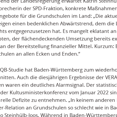
nd der Landesregierung erwartet Katrin Steinhül
 Sprecherin der SPD-Fraktion, konkrete Maßnahme
gebote für die Grundschulen im Land: „Die aktue
zeigen einen bedenklichen Abwärtstrend, dem die
ichts entgegenzusetzen hat. Es mangelt eklatant a
ten, der flächendeckenden Umsetzung bereits ex
 der Bereitstellung finanzieller Mittel. Kurzum: E
hulen an allen Ecken und Enden.“
r IQB-Studie hat Baden-Württemberg zum wiederho
nitten. Auch die diesjährigen Ergebnisse der VERA
en waren ein deutliches Alarmsignal. Der statistis
g der Kultusministerkonferenz vom Januar 2022 s
urelle Defizite zu entnehmen. „In keinem anderen
er-Relation an Grundschulen so schlecht wie in B
so Steinhülb-Joos. Während in Baden-Württemberg