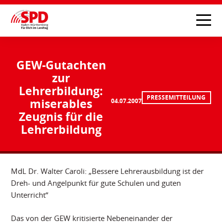
GEW-Gutachten
zur
Lehrerbildung:
PRESSEMITTEILUNG
miserables
04.07.2007
Zeugnis für die
Lehrerbildung
MdL Dr. Walter Caroli: „Bessere Lehrerausbildung ist der
Dreh- und Angelpunkt für gute Schulen und guten
Unterricht“
Das von der GEW kritisierte Nebeneinander der