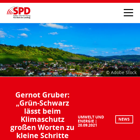
© Adobe Stock
Gernot Gruber:
„Grün-Schwarz
lässt beim
Klimaschutz
UMWELT UND
NEWS
ENERGIE
großen Worten zu
20.09.2021
kleine Schritte