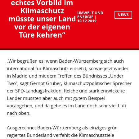
echtes Vorbild im
Klimaschutz
UMWELT UND
NEWS
müsste unser Land
ENERGIE
10.12.2019
vor der eigenen
Türe kehren“
„Wir begrüßen es, wenn Baden-Württemberg sich auch
international für Klimaschutz einsetzt, so wie jetzt wieder
in Madrid und mit dem Treffen des Bündnisses „Under
Two“, sagt Gernot Gruber, klimaschutzpolitischer Sprecher
der SPD-Landtagsfraktion. Reiche und stark entwickelte
Länder müssten aber auch mit gutem Beispiel
vorangehen, und da gebe es im Land noch sehr viel Luft
nach oben.
Ausgerechnet Baden-Württemberg als einziges grün
regiertes Bundesland verfehlt die Klimaschutzziele