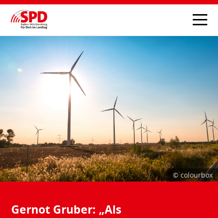
© colourbox
Gernot Gruber: „Als