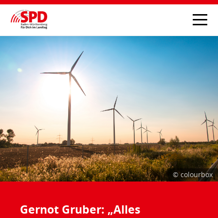
© colourbox
Gernot Gruber: „Alles