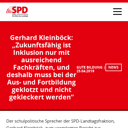
Gerhard Kleinböck:
„Zukunftsfähig ist
Inklusion nur mit
ausreichend
Fachkräften, und
GUTE BILDUNG
NEWS
25.04.2019
deshalb muss bei der
Aus- und Fortbildung
geklotzt und nicht
gekleckert werden“
Der schulpolitische Sprecher der SPD-Landtagsfraktion,
Gerhard Kleinböck, zum vorgelegten Bericht zur