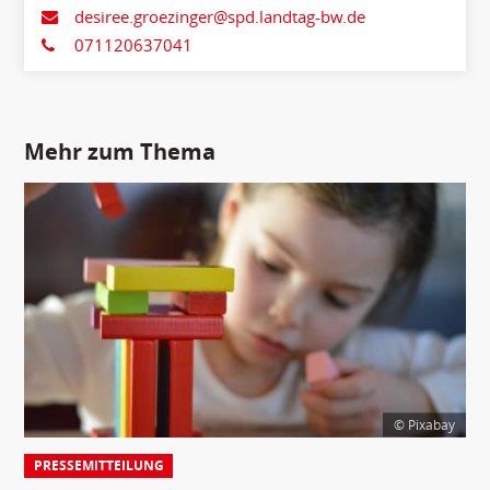
desiree.groezinger@spd.landtag-bw.de
071120637041
Mehr zum Thema
© Pixabay
PRESSEMITTEILUNG