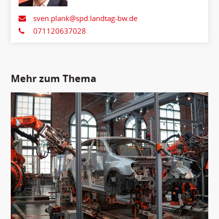
sven.plank@spd.landtag-bw.de
071120637028
Mehr zum Thema