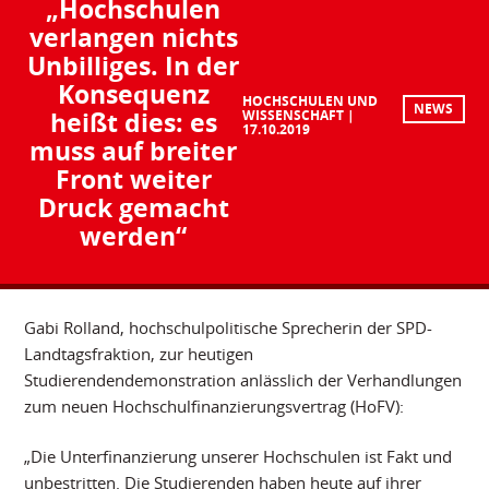
„Hochschulen
verlangen nichts
Unbilliges. In der
Konsequenz
HOCHSCHULEN UND
NEWS
heißt dies: es
WISSENSCHAFT
17.10.2019
muss auf breiter
Front weiter
Druck gemacht
werden“
Gabi Rolland, hochschulpolitische Sprecherin der SPD-
Landtagsfraktion, zur heutigen
Studierendendemonstration anlässlich der Verhandlungen
zum neuen Hochschulfinanzierungsvertrag (HoFV):
„Die Unterfinanzierung unserer Hochschulen ist Fakt und
unbestritten. Die Studierenden haben heute auf ihrer