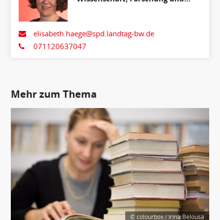
Kunst
elisabeth.haege@spd.landtag-bw.de
071120637047
Mehr zum Thema
© colourbox / Irina Belousa