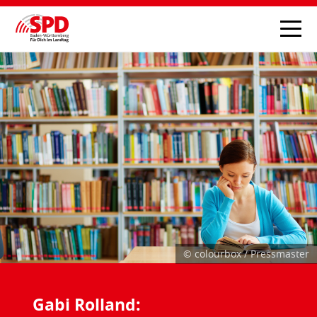
© colourbox / Pressmaster
Gabi Rolland: