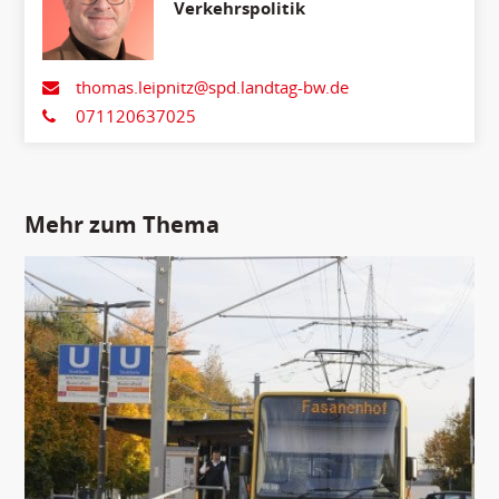
Verkehrspolitik
thomas.leipnitz@spd.landtag-bw.de
071120637025
Mehr zum Thema