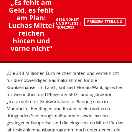
„Es fehlt am
Geld, es fehlt
am Plan:
GESUNDHEIT
PRESSEMITTEILUNG
Luchas Mittel
UND PFLEGE
19.04.2023
reichen
hinten und
vorne nicht“
„Die 248 Millionen Euro reichen hinten und vorne nicht
für die notwendigen Baumaßnahmen für die
Krankenhäuser im Land“, kritisiert Florian Wahl, Sprecher
für Gesundheit und Pflege der SPD-Landtagsfraktion:
„Trotz mehrerer Großvorhaben in Planung etwa in
Mannheim, Reutlingen und Rastatt, vielen weiteren
dringenden Sanierungsmaßnahmen sowie extrem
gestiegener Baupreise sind die eingesetzten Mittel für das
Jahreskrankenhausbauprogramm noch unter denen, die