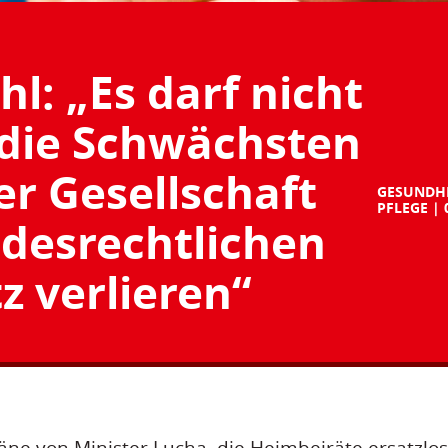
hl: „Es darf nicht
 die Schwächsten
er Gesellschaft
GESUNDH
PFLEGE
ndesrechtlichen
z verlieren“
läne von Minister Lucha, die Heimbeiräte ersatzlos