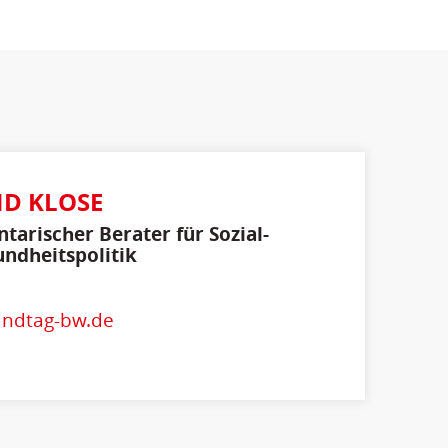
D KLOSE
tarischer Berater für Sozial-
ndheitspolitik
andtag-bw.de