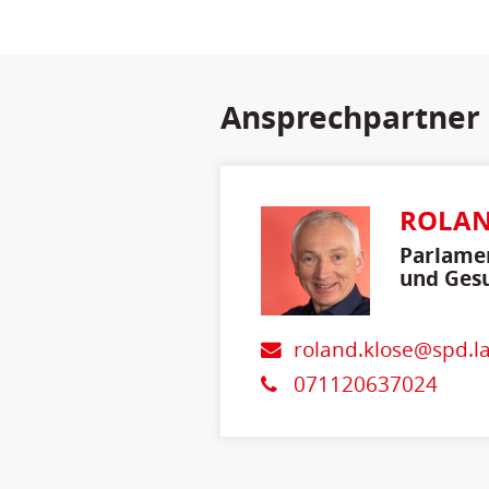
Ansprechpartner
ROLAN
Parlamen
und Gesu
roland.klose@spd.l
071120637024