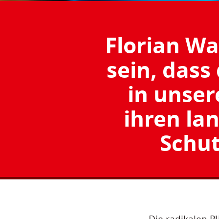
Florian Wa
sein, dass
in unser
ihren la
Schut
„Die radikalen P