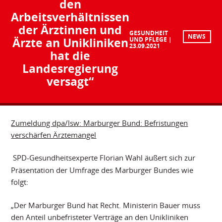
den
Arbeitsverhältnissen
der Ärztinnen und
GESUNDHEIT
NEWS
Ärzte an Unikliniken
UND PFLEGE
23.09.2021
hat die
Landesregierung
versagt“
Zumeldung dpa/lsw: Marburger Bund: Befristungen
verschärfen Ärztemangel
SPD-Gesundheitsexperte Florian Wahl äußert sich zur
Präsentation der Umfrage des Marburger Bundes wie
folgt:
„Der Marburger Bund hat Recht. Ministerin Bauer muss
den Anteil unbefristeter Verträge an den Unikliniken