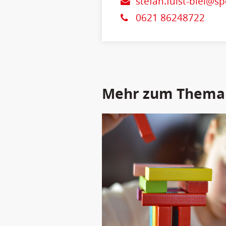
stefan.fulst-blei@s
0621 86248722
Mehr zum Thema