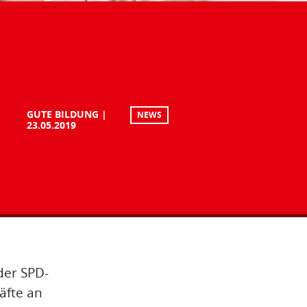
GUTE BILDUNG
NEWS
23.05.2019
der SPD-
äfte an