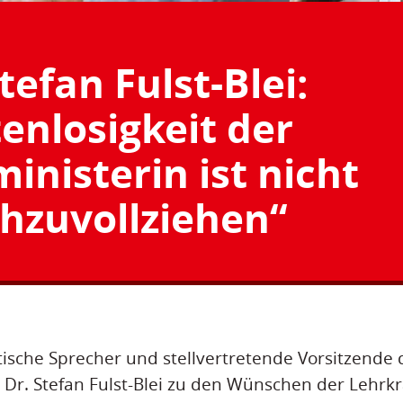
tefan Fulst-Blei:
tenlosigkeit der
inisterin ist nicht
hzuvollziehen“
tische Sprecher und stellvertretende Vorsitzende 
 Dr. Stefan Fulst-Blei zu den Wünschen der Lehrkr