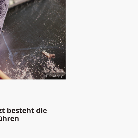
© Pixabay
zt besteht die
ühren