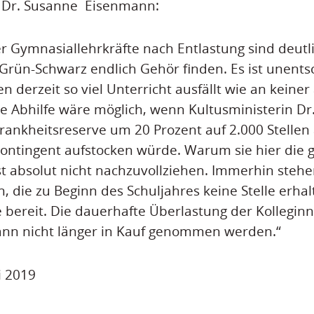
n Dr. Susanne Eisenmann:
 Gymnasiallehrkräfte nach Entlastung sind deutl
rün-Schwarz endlich Gehör finden. Es ist unents
 derzeit so viel Unterricht ausfällt wie an keine
ige Abhilfe wäre möglich, wenn Kultusministerin D
rankheitsreserve um 20 Prozent auf 2.000 Stelle
ontingent aufstocken würde. Warum sie hier die g
 ist absolut nicht nachzuvollziehen. Immerhin steh
, die zu Beginn des Schuljahres keine Stelle erha
 bereit. Die dauerhafte Überlastung der Kollegin
ann nicht länger in Kauf genommen werden.“
i 2019