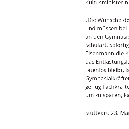
Kultusministeri
„Die Wünsche der
und müssen bei G
an den Gymnasien
Schulart. Sofort
Eisenmann die K
das Entlastungsk
tatenlos bleibt,
Gymnasialkräften
genug Fachkräfte
um zu sparen, k
Stuttgart, 23. Ma