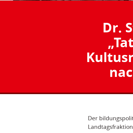
Dr. S
„Ta
Kultusm
nac
Der bildungspoli
Landtagsfraktion