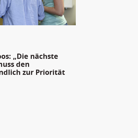
oos: „Die nächste
muss den
lich zur Priorität