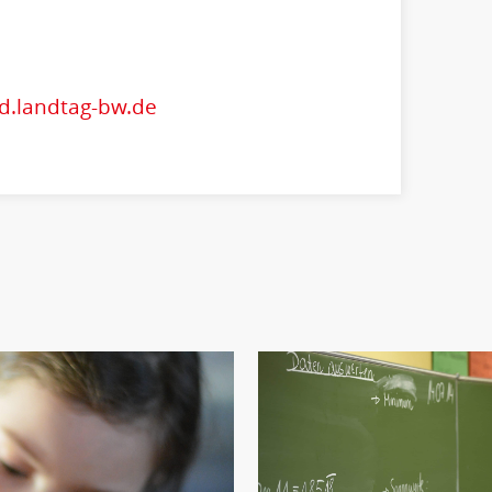
pd.landtag-bw.de