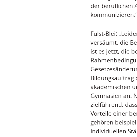
der beruflichen 
kommunizieren.
Fulst-Blei: „Lei
versäumt, die Be
ist es jetzt, die
Rahmenbedingung
Gesetzesänderun
Bildungsauftrag 
akademischen un
Gymnasien an. Ni
zielführend, da
Vorteile einer b
gehören beispiel
Individuellen S