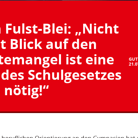
 Fulst-Blei: „Nicht
t Blick auf den
temangel ist eine
GUT
21.0
des Schulgesetzes
nötig!“
 beruflichen Orientierung an den Gymnasien hat 