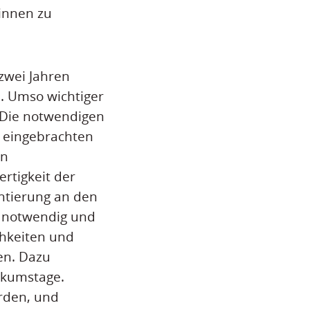
*innen zu
 zwei Jahren
. Umso wichtiger
. Die notwendigen
r eingebrachten
en
rtigkeit der
ntierung an den
s notwendig und
chkeiten und
en. Dazu
ikumstage.
rden, und