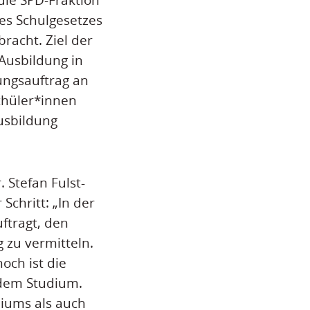
es Schulgesetzes
acht. Ziel der
 Ausbildung in
ungsauftrag an
chüler*innen
Ausbildung
 Stefan Fulst-
Schritt: „In der
ftragt, den
 zu vermitteln.
och ist die
 dem Studium.
diums als auch