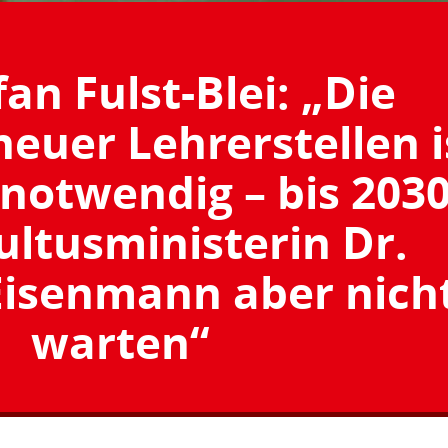
fan Fulst-Blei: „Die
euer Lehrerstellen i
notwendig – bis 203
Kultusministerin Dr.
isenmann aber nich
warten“