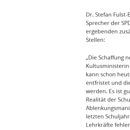
Dr. Stefan Fulst-
Sprecher der SP
ergebenden zusät
Stellen:
„Die Schaffung n
Kultusministerin
kann schon heute
entfristet und d
werden. Es ist 
Realität der Sch
Ablenkungsmanöve
letzten Schuljahr
Lehrkräfte fehle