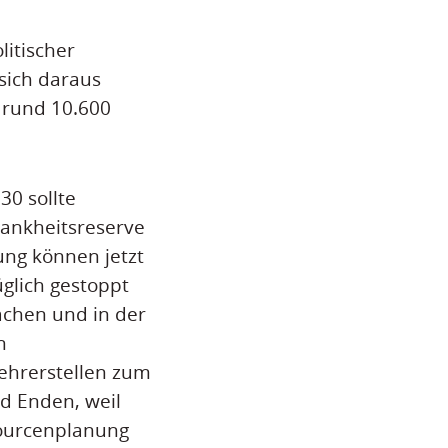
litischer
sich daraus
 rund 10.600
30 sollte
rankheitsreserve
ung können jetzt
glich gestoppt
achen und in der
n
ehrerstellen zum
nd Enden, weil
sourcenplanung