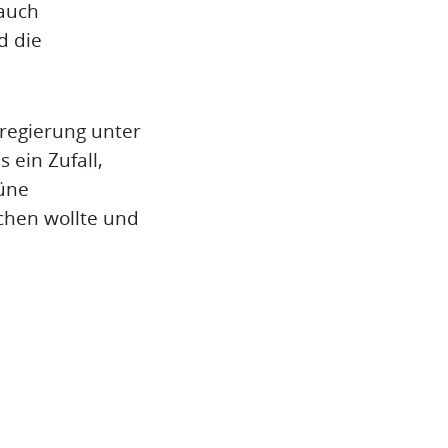
 auch
d die
sregierung unter
 ein Zufall,
rüne
ichen wollte und