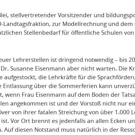
Blei, stellvertretender Vorsitzender und bildungspo
D-Landtagsfraktion, zur Modellrechnung und dem 
zlichen Stellenbedarf für öffentliche Schulen von
euer Lehrerstellen ist dringend notwendig – bis 20
 Dr. Susanne Eisenmann aber nicht warten. Die K
 aufgestockt, die Lehrkräfte für die Sprachförder
ie Entlassung über die Sommerferien kann unverzü
gut, wenn Frau Eisenmann auf dem Boden der Tats
ulen angekommen ist und der Vorstoß nicht nur ei
r von ihrer fatalen Streichung von über 1.000 L
 ist. Vor Ort brennt es jedenfalls an allen Ecken u
n. Auf diesen Notstand muss natürlich in der Res