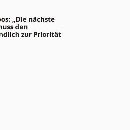
oos: „Die nächste
muss den
lich zur Priorität