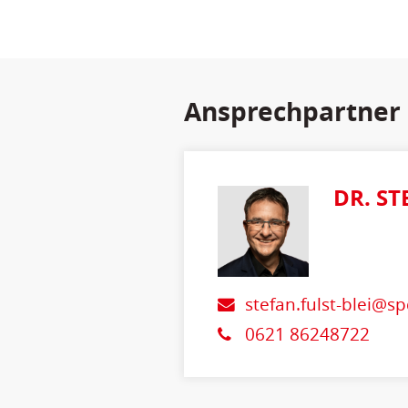
Ansprechpartner
DR. ST
stefan.fulst-blei@s
0621 86248722