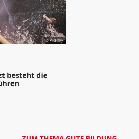
© Pixabay
zt besteht die
ühren
ZUM THEMA GUTE BILDUNG