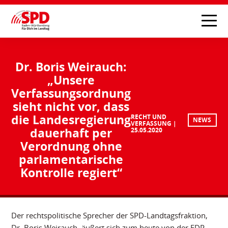
Dr. Boris Weirauch:
„Unsere
Verfassungsordnung
sieht nicht vor, dass
die Landesregierung
RECHT UND
NEWS
VERFASSUNG
dauerhaft per
25.05.2020
Verordnung ohne
parlamentarische
Kontrolle regiert“
Der rechtspolitische Sprecher der SPD-Landtagsfraktion,
Dr. Boris Weirauch, äußert sich zum heute von der FDP