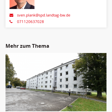
sven.plank@spd.landtag-bw.de
071120637028
Mehr zum Thema