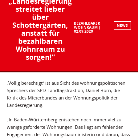
„Landesregierung
streitet lieber
über
Schottergärten,
BEZAHLBARER
NEWS
WOHNRAUM
anstatt für
02.09.2020
bezahlbaren
Wohnraum zu
sorgen!“
„Völlig berechtigt“ ist aus Sicht des wohnungspolitischen
Sprechers der SPD-Landtagsfraktion, Daniel Born, die
Kritik des Mieterbundes an der Wohnungspolitik der
Landesregierung:
„In Baden-Württemberg entstehen noch immer viel zu
wenige geförderte Wohnungen. Das liegt am fehlenden
Engagement der Wohnungsbauministerin und daran, dass